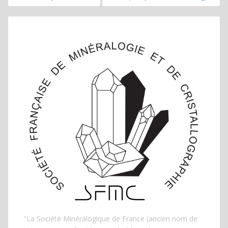
de
l’article
"La Société Minéralogique de France (ancien nom de