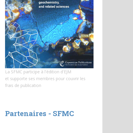
La SFMC participe à l'édition d'EJM
et
supporte ses membres pour couvrir les
frais de publication
Partenaires - SFMC