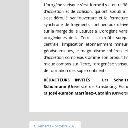
L’orogène varisque s’est formé il y a entre 38
d’accrétion et de collision, qui ont abouti 
s’est déroulé par l’ouverture et la fermetu
synchrone de fragments continentaux dérivé
sur la marge de la Laurussia. L’orogène vari
orogéniques de la Terre : sa croûte surép
centrale, l’implication étonnamment mine
géodynamiques, le magmatisme cohérent et pu
d’accrétion complexe. Comme son produit final
mieux compris sur Terre, l’orogenèse varis
de formation des supercontinents.
RÉDACTEURS INVITÉS : Urs Schalt
Schulmann
(Université de Strasbourg, Fran
et
José-Ramón Martínez-Catalán
(Univers
Navigation
Elements – octobre 2025