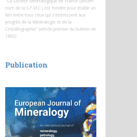
"La Société Minéralogique de France (ancien
nom de la S.F.M.C.) est fondée pour établir un
lien entre tous ceux qui s'intéressent aux
progrès de la Minéralogie et de la
Cristallographie" (article premier du bulletin de
1882)
Publication