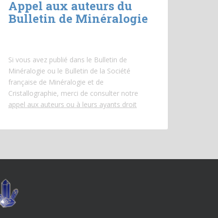
Appel aux auteurs du
Bulletin de Minéralogie
Si vous avez publié dans le Bulletin de
Minéralogie ou le Bulletin de la Société
française de Minéralogie et de
Cristallographie, merci de consulter notre
appel aux auteurs ou à leurs ayants droit