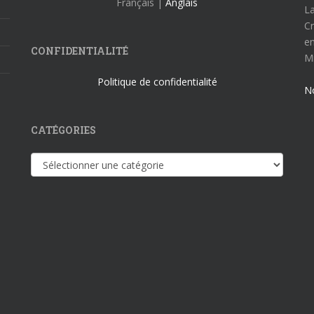
Français |
Anglais
La
Cr
en
CONFIDENTIALITÉ
Mi
Politique de confidentialité
N
CATÉGORIES
Catégories