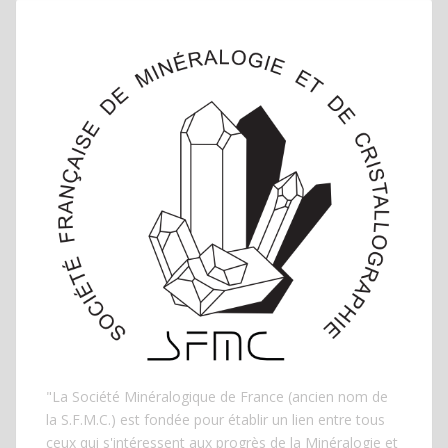
"La Société Minéralogique de France (ancien nom de
la S.F.M.C.) est fondée pour établir un lien entre tous
ceux qui s'intéressent aux progrès de la Minéralogie et