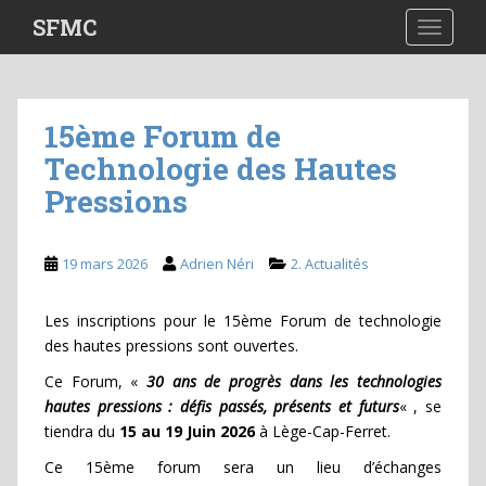
S
SFMC
TOGGLE
k
i
p
t
15ème Forum de
o
Technologie des Hautes
m
a
Pressions
i
n
c
19 mars 2026
Adrien Néri
2. Actualités
o
n
Les inscriptions pour le 15ème Forum de technologie
t
des hautes pressions sont ouvertes.
e
Ce Forum, «
30 ans de progrès dans les technologies
n
hautes pressions : défis passés, présents et futurs
« , se
t
tiendra du
15 au 19 Juin 2026
à Lège-Cap-Ferret.
Ce 15ème forum sera un lieu d’échanges