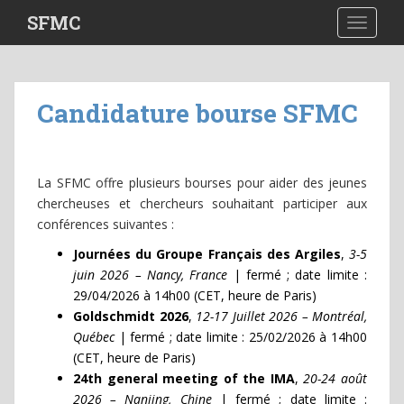
S
SFMC
TOGGLE
k
i
p
t
Candidature bourse SFMC
o
m
a
i
La SFMC offre plusieurs bourses pour aider des jeunes
n
chercheuses et chercheurs souhaitant participer aux
c
conférences suivantes :
o
Journées du Groupe Français des Argiles
,
3-5
n
juin 2026 – Nancy, France
| fermé ; date limite :
t
29/04/2026 à 14h00 (CET, heure de Paris)
e
Goldschmidt 2026
,
12-17 Juillet 2026 – Montréal,
n
Québec
| fermé ; date limite : 25/02/2026 à 14h00
t
(CET, heure de Paris)
24th general meeting of the IMA
,
20-24 août
2026 – Nanjing, Chine
| fermé ; date limite :