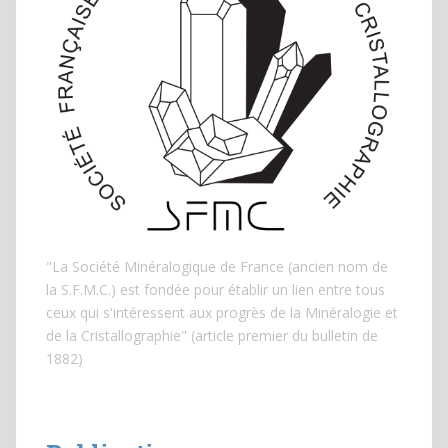
"La Société Minéralogique de France (ancien nom de
la S.F.M.C.) est fondée pour établir un lien entre tous
ceux qui s'intéressent aux progrès de la Minéralogie et
de la Cristallographie" (article premier du bulletin de
1882)