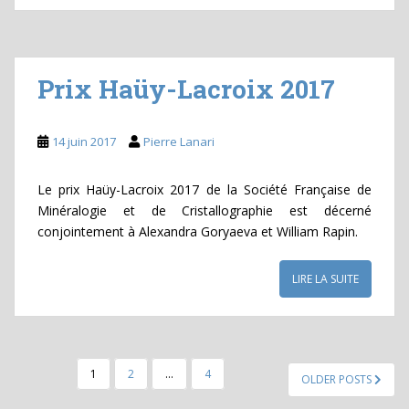
Prix Haüy-Lacroix 2017
14 juin 2017
Pierre Lanari
Le prix Haüy-Lacroix 2017 de la Société Française de
Minéralogie et de Cristallographie est décerné
conjointement à Alexandra Goryaeva et William Rapin.
LIRE LA SUITE
PAGINATION
1
2
…
4
OLDER POSTS
DES