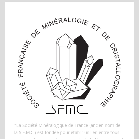
PUBLICATIONS
"La Société Minéralogique de France (ancien nom de
la S.F.M.C.) est fondée pour établir un lien entre tous