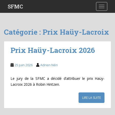
S
SFMC
TOGGLE
k
i
p
t
Catégorie :
Prix Haüy-Lacroix
o
m
a
Prix Haüy-Lacroix 2026
i
n
c
25 juin 2026
Adrien Néri
o
n
Le jury de la SFMC a décidé d’attribuer le prix Haüy-
t
Lacroix 2026 à Robin Hintzen.
e
n
t
LIRE LA SUITE