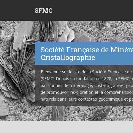
S
SFMC
k
i
p
t
o
m
Société Française de Minéra
a
Cristallographie
i
n
c
Bienvenue sur le site de la Société Française de
o
(SFMC) Depuis sa fondation en 1878, la SFMC ré
n
passionnés de minéralogie, cristallographie, géo
t
de promouvoir l’exploration et la compréhensio
e
naturels dans leurs contextes géochimique et pé
n
t