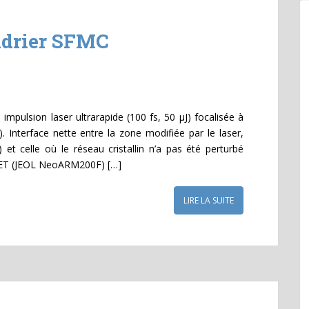
ndrier SFMC
 impulsion laser ultrarapide (100 fs, 50 µJ) focalisée à
4). Interface nette entre la zone modifiée par le laser,
et celle où le réseau cristallin n’a pas été perturbé
 MET (JEOL NeoARM200F) […]
LIRE LA SUITE