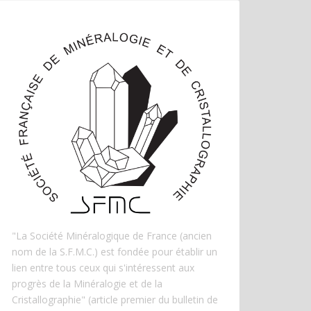
"La Société Minéralogique de France (ancien
nom de la S.F.M.C.) est fondée pour établir un
lien entre tous ceux qui s'intéressent aux
progrès de la Minéralogie et de la
Cristallographie" (article premier du bulletin de