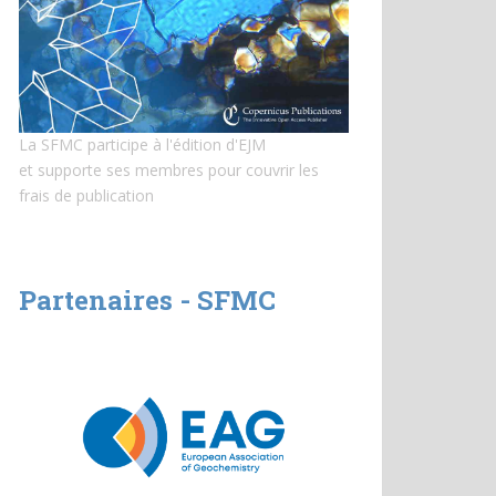
La SFMC participe à l'édition d'EJM
et
supporte ses membres pour couvrir les
frais de publication
Partenaires - SFMC