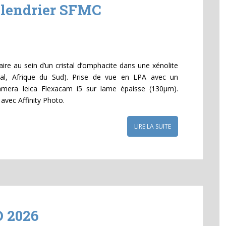
calendrier SFMC
ire au sein d’un cristal d’omphacite dans une xénolite
vaal, Afrique du Sud). Prise de vue en LPA avec un
amera leica Flexacam i5 sur lame épaisse (130µm).
avec Affinity Photo.
LIRE LA SUITE
 2026