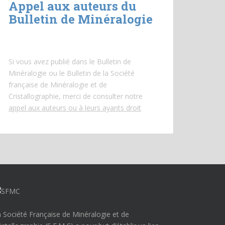
Appel aux auteurs du
Bulletin de Minéralogie
Si vous avez publié dans le Bulletin de
Minéralogie ou le Bulletin de la Société
française de Minéralogie et de
Cristallographie, merci de consulter notre
appel aux auteurs ou à leurs ayants droit
 Société Française de Minéralogie et de