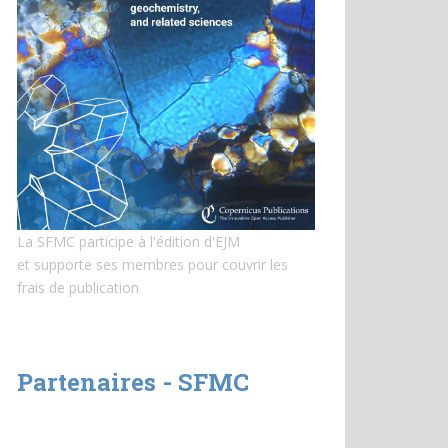
La SFMC participe à l'édition d'EJM
et
supporte ses membres pour couvrir les
frais de publication
Partenaires - SFMC