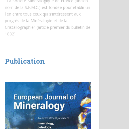
"La Société Minéralogique de France (ancien
nom de la S.F.M.C.) est fondée pour établir un
lien entre tous ceux qui s'intéressent aux
progrès de la Minéralogie et de la
Cristallographie" (article premier du bulletin de
1882)
Publication