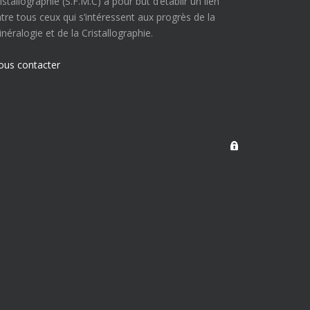
istallographie (S.F.M.C) a pour but d’établir un lien
tre tous ceux qui s’intéressent aux progrès de la
néralogie et de la Cristallographie.
ous contacter