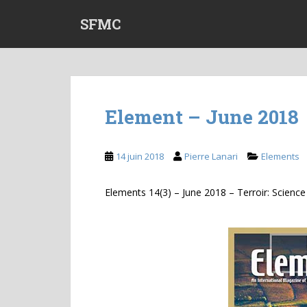
S
SFMC
k
i
p
t
o
m
Element – June 2018
a
i
n
14 juin 2018
Pierre Lanari
Elements
c
o
Elements 14(3) – June 2018 – Terroir: Scienc
n
t
e
n
t