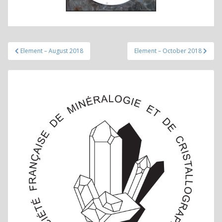
Navigation
Element – August 2018
Element – October 2018
de
l’article