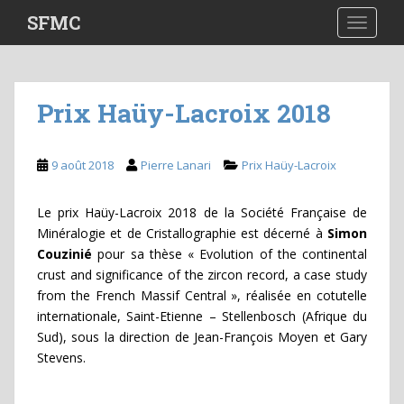
S
SFMC
TOGGLE
k
i
p
t
Prix Haüy-Lacroix 2018
o
m
a
9 août 2018
Pierre Lanari
Prix Haüy-Lacroix
i
n
Le prix Haüy-Lacroix 2018 de la Société Française de
c
Minéralogie et de Cristallographie est décerné à
Simon
o
Couzinié
pour sa thèse « Evolution of the continental
n
crust and significance of the zircon record, a case study
t
from the French Massif Central », réalisée en cotutelle
e
internationale, Saint-Etienne – Stellenbosch (Afrique du
n
Sud), sous la direction de Jean-François Moyen et Gary
t
Stevens.