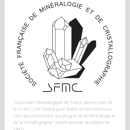
"La Société Minéralogique de France (ancien nom de
la S.F.M.C.) est fondée pour établir un lien entre tous
ceux qui s'intéressent aux progrès de la Minéralogie et
de la Cristallographie" (article premier du bulletin de
1882)