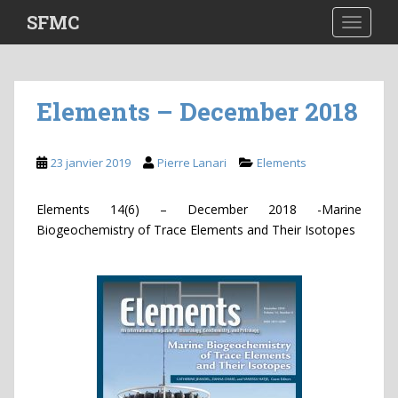
S
SFMC
TOGGLE
k
i
p
t
Elements – December 2018
o
m
a
23 janvier 2019
Pierre Lanari
Elements
i
n
Elements 14(6) – December 2018 -Marine
c
Biogeochemistry of Trace Elements and Their Isotopes
o
n
t
e
n
t