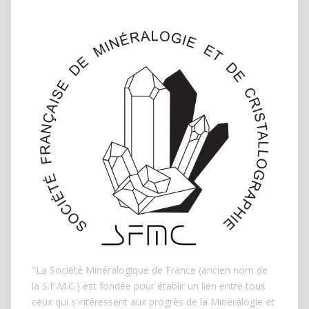
"La Société Minéralogique de France (ancien nom de
la S.F.M.C.) est fondée pour établir un lien entre tous
ceux qui s'intéressent aux progrès de la Minéralogie et