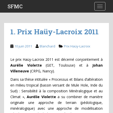
S
SFMC
TOGGLE
k
i
p
t
1. Prix Haüy-Lacroix 2011
o
m
a
10 juin 2011
Blanchard
Prix Haüy-Lacroix
i
n
Le prix Haüy-Lacroix 2011 est décerné conjointement à
c
Aurélie Violette
(GET, Toulouse) et à
Johan
o
Villeneuve
(CRPG, Nancy).
n
t
Dans sa thèse intitulée « Processus et Bilans d’altération
e
en milieu tropical (bassin versant de Mule Hole, Inde du
n
Sud) : Sensibilité à la composition Minéralogique et au
t
Climat »,
Aurélie Violette
a su combiner de manière
originale une approche de terrain (pédologique,
minéralogique) avec une approche de modélisation