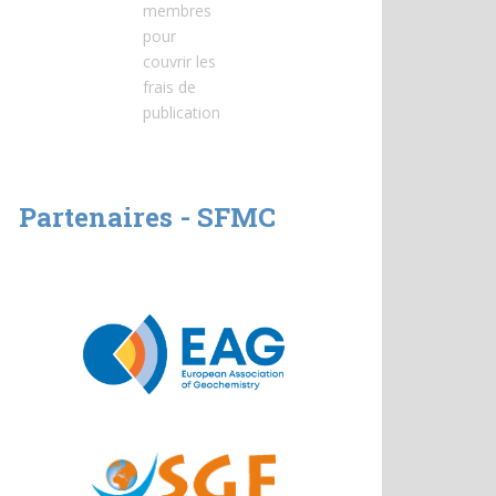
membres
pour
couvrir les
frais de
publication
Partenaires - SFMC