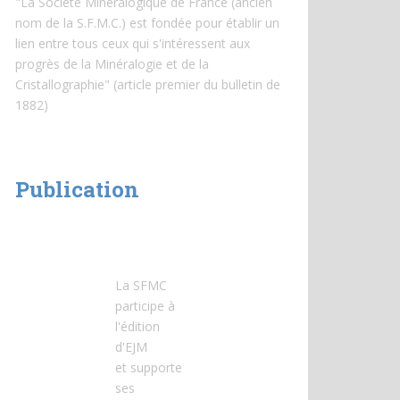
"La Société Minéralogique de France (ancien
nom de la S.F.M.C.) est fondée pour établir un
lien entre tous ceux qui s'intéressent aux
progrès de la Minéralogie et de la
Cristallographie" (article premier du bulletin de
1882)
Publication
La SFMC
participe à
l'édition
d'EJM
et
supporte
ses