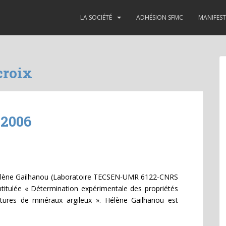
LA SOCIÉTÉ
ADHÉSION SFMC
MANIFES
croix
 2006
 Hélène Gailhanou (Laboratoire TECSEN-UMR 6122-CNRS
 intitulée « Détermination expérimentale des propriétés
ures de minéraux argileux ». Hélène Gailhanou est