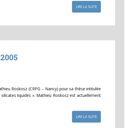
LIRE LA SUITE
 2005
athieu Roskosz (CRPG – Nancy) pour sa thèse intitulée
s silicates liquides ». Mathieu Roskosz est actuellement
LIRE LA SUITE