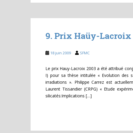
9. Prix Haüy-Lacroix
18 juin 2009
SFMC
Le prix Hauy-Lacroix 2003 a été attribué conj
I) pour sa thèse intitulée « Evolution des sil
irradiations ». Philippe Carrez est actuelle
Laurent Tissandier (CRPG) « Etude expérime
silicatés:Implications […]