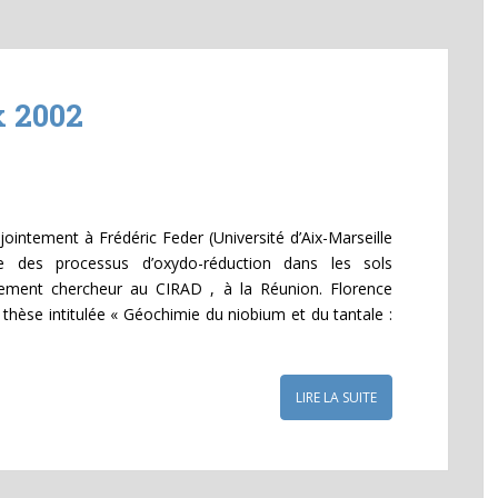
x 2002
ointement à Frédéric Feder (Université d’Aix-Marseille
e des processus d’oxydo-réduction dans les sols
lement chercheur au CIRAD , à la Réunion. Florence
a thèse intitulée « Géochimie du niobium et du tantale :
LIRE LA SUITE