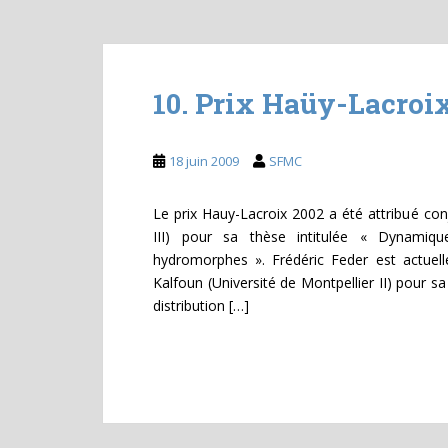
10. Prix Haüy-Lacroi
18 juin 2009
SFMC
Le prix Hauy-Lacroix 2002 a été attribué conj
III) pour sa thèse intitulée « Dynamiqu
hydromorphes ». Frédéric Feder est actuel
Kalfoun (Université de Montpellier II) pour s
distribution […]