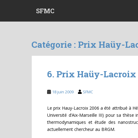
S
SFMC
k
i
p
t
o
Catégorie :
Prix Haüy-La
m
a
i
n
6. Prix Haüy-Lacroix
c
o
n
18 juin 2009
SFMC
t
e
Le prix Hauy-Lacroix 2006 a été attribué à
n
Université d’Aix-Marseille III) pour sa thèse
t
thermodynamiques et étude des nanostruct
actuellement chercheur au BRGM.