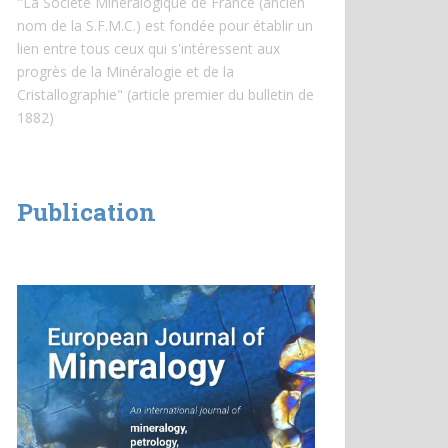
"La Société Minéralogique de France (ancien
nom de la S.F.M.C.) est fondée pour établir un
lien entre tous ceux qui s'intéressent aux
progrès de la Minéralogie et de la
Cristallographie" (article premier du bulletin de
1882)
Publication