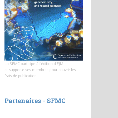
La SFMC participe à l'édition d'EJM
et
supporte ses membres pour couvrir les
frais de publication
Partenaires - SFMC