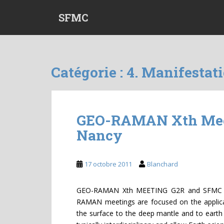
S
SFMC
k
i
p
t
o
Catégorie :
4. Manifestat
m
a
i
n
GEO-RAMAN Xth Meeti
c
Nancy
o
n
t
17 octobre 2011
Blanchard
e
n
t
GEO-RAMAN Xth MEETING G2R and SFMC 11
RAMAN meetings are focused on the applic
the surface to the deep mantle and to earth 