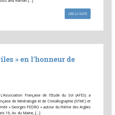
entists and Raman […]
LIRE LA SUITE
les » en l’honneur de
Association Française de l’Etude du Sol (AFES) a
ançaise de Minéralogie et de Cristallographie (SFMC) et
ournée « Georges PEDRO » autour du thème des Argiles
is 19, Av. du Maine, […]