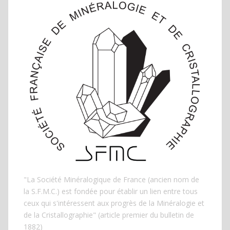
"La Société Minéralogique de France (ancien nom de
la S.F.M.C.) est fondée pour établir un lien entre tous
ceux qui s'intéressent aux progrès de la Minéralogie et
de la Cristallographie" (article premier du bulletin de
1882)