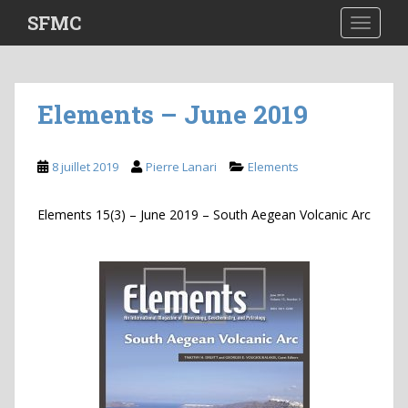
S
SFMC
TOGGLE
k
i
p
t
Elements – June 2019
o
m
a
8 juillet 2019
Pierre Lanari
Elements
i
n
Elements 15(3) – June 2019 – South Aegean Volcanic Arc
c
o
n
t
e
n
t